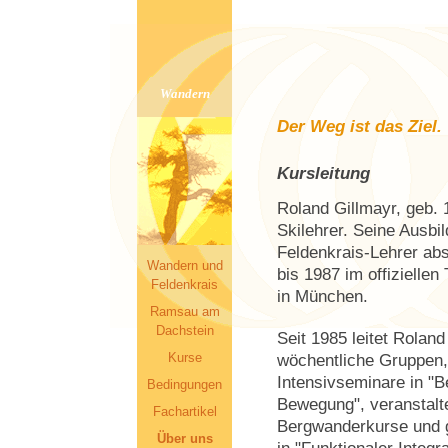
Wandern
Der Weg ist das Ziel.
Kursleitung
Roland Gillmayr, geb. 
Skilehrer. Seine Ausb
Feldenkrais-Lehrer abs
Wandern und
bis 1987 im offizielle
Feldenkrais
in München.
Ramsau am
Dachstein
Seit 1985 leitet Roland
Kurse
wöchentliche Gruppen
Intensivseminare in "B
Bedingungen
Bewegung", veranstalte
Fachartikel
Bergwanderkurse und g
Über uns