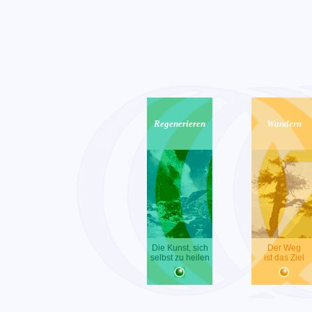
Regenerieren
Wandern
Die Kunst, sich
Der Weg
selbst zu heilen
ist das Ziel