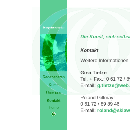
Regenerieren
Die Kunst, sich selbst
Kontakt
Weitere Informationen 
Gina Tietze
Regenerieren
Tel. + Fax.: 0 61 72 / 
E-mail:
g.tietze@web
Kurse
Über uns
Roland Gillmayr
Kontakt
0 61 72 / 89 89 46
Home
E-mail:
roland@skiaw